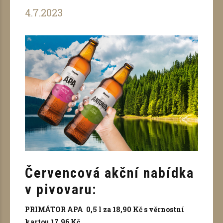
4.7.2023
Červencová akční nabídka
v pivovaru:
PRIMÁTOR APA 0,5 l za 18,90 Kč s věrnostní
kartou 17,96 Kč.