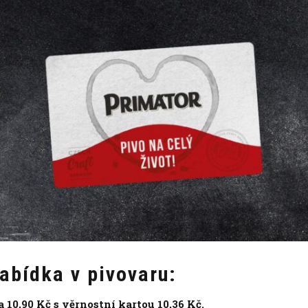
abídka v pivovaru:
0,90 Kč s věrnostní kartou 10,36 Kč.