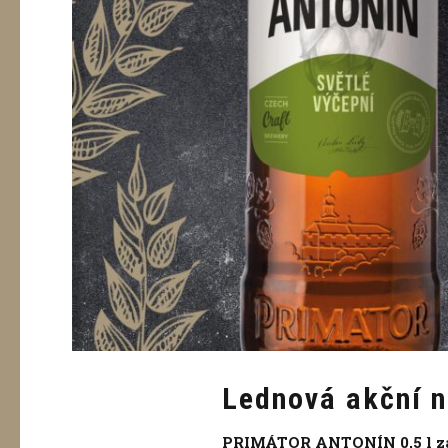
Lednová akční n
PRIMÁTOR ANTONÍN 0,5 l za 1