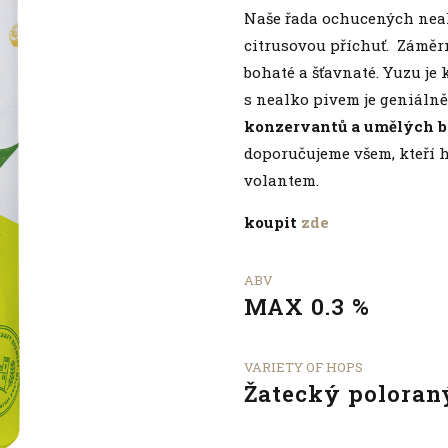
Naše řada ochucených neal
citrusovou příchuť. Záměrn
bohaté a šťavnaté. Yuzu je
s nealko pivem je geniálně 
konzervantů a umělých b
doporučujeme všem, kteří hl
volantem.
koupit
zde
ABV
MAX 0.3 %
VARIETY OF HOPS
Žatecký poloran