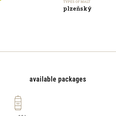
TYPES OF MALT
plzeňský
available packages