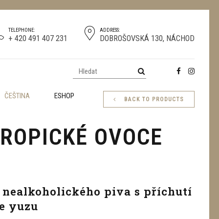
TELEPHONE:
ADDRESS:
+ 420 491 407 231
DOBROŠOVSKÁ 130, NÁCHOD
ČEŠTINA
ESHOP
BACK TO PRODUCTS
TROPICKÉ OVOCE
nealkoholického piva s příchutí
e yuzu