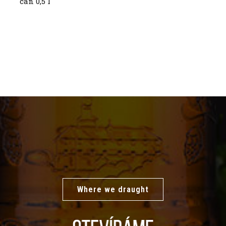
can 0,5 l
Where we draught