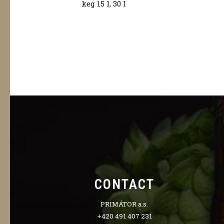
keg 15 l, 30 l
CONTACT
PRIMÁTOR a.s.
+420 491 407 231