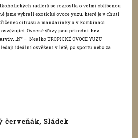
koholických radlerů se rozrostla o velmi oblíbenou
ě jsme vybrali exotické ovoce yuzu, které je v chuti
 kříženec citrusu a mandarinky a v kombinaci
osvěžující. Ovocné šťávy jsou přírodní,
bez
arviv.
„N“ – Nealko TROPICKÉ OVOCE YUZU
edají ideální osvěžení v létě, po sportu nebo za
ý červeňák, Sládek