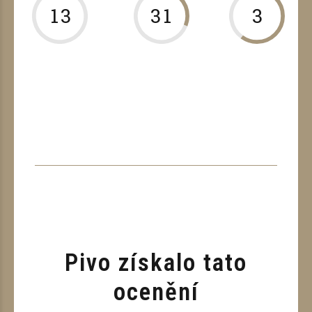
1
3
3
1
3
2
4
4
2
4
3
5
5
3
5
4
6
6
4
6
5
7
7
5
7
6
8
8
6
8
7
9
9
7
9
8
0
0
8
0
9
9
0
0
Pivo získalo tato
ocenění