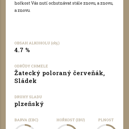
hořkost Vás nutí ochutnávat stále znovu, a znovu,
a znovu.
OBSAH ALKOHOLU (obj.)
4.7 %
ODRŮDY CHMELE
Žatecký poloraný červeňák,
Sládek
DRUHY SLADU
plzeňský
0
0
0
1
1
1
BARVA (EBC)
HOŘKOST (IBU)
PLNOST
0
2
2
0
2