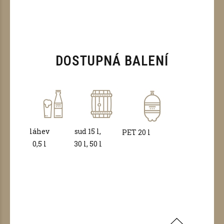
DOSTUPNÁ BALENÍ
láhev
sud 15 l,
PET 20 l
0,5 l
30 l, 50 l